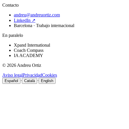
Contacto
andreu@andreuortiz.com
LinkedIn ↗
Barcelona · Trabajo internacional
En paralelo
Xpand International
Coach Compass
IA ACADEMY
©
2026
Andreu Ortiz
Aviso legal
Privacidad
Cookies
·
·
Español
Català
English