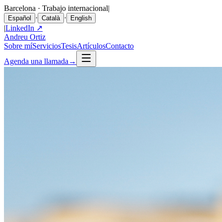
Barcelona · Trabajo internacional
|
·
·
Español
Català
English
|
LinkedIn ↗
Andreu Ortiz
Sobre mí
Servicios
Tesis
Artículos
Contacto
Agenda una llamada
→