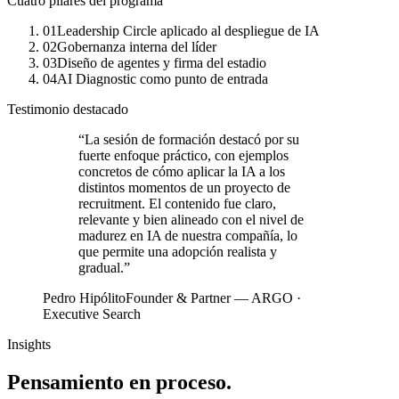
Cuatro pilares del programa
01
Leadership Circle aplicado al despliegue de IA
02
Gobernanza interna del líder
03
Diseño de agentes y firma del estadio
04
AI Diagnostic como punto de entrada
Testimonio destacado
“
La sesión de formación destacó por su
fuerte enfoque práctico, con ejemplos
concretos de cómo aplicar la IA a los
distintos momentos de un proyecto de
recruitment. El contenido fue claro,
relevante y bien alineado con el nivel de
madurez en IA de nuestra compañía, lo
que permite una adopción realista y
gradual.
”
Pedro Hipólito
Founder & Partner — ARGO ·
Executive Search
Insights
Pensamiento en proceso.