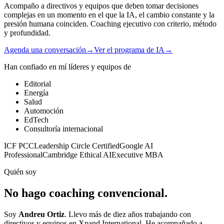
Acompaño a directivos y equipos que deben tomar decisiones
complejas en un momento en el que la IA, el cambio constante y la
presión humana coinciden. Coaching ejecutivo con criterio, método
y profundidad.
Agenda una conversación
→
Ver el programa de IA
→
Han confiado en mí líderes y equipos de
Editorial
Energía
Salud
Automoción
EdTech
Consultoría internacional
ICF PCC
Leadership Circle Certified
Google AI
Professional
Cambridge Ethical AI
Executive MBA
Quién soy
No hago coaching convencional.
Soy
Andreu Ortiz
. Llevo más de diez años trabajando con
directivos y equipos en Xpand International. He acompañado a