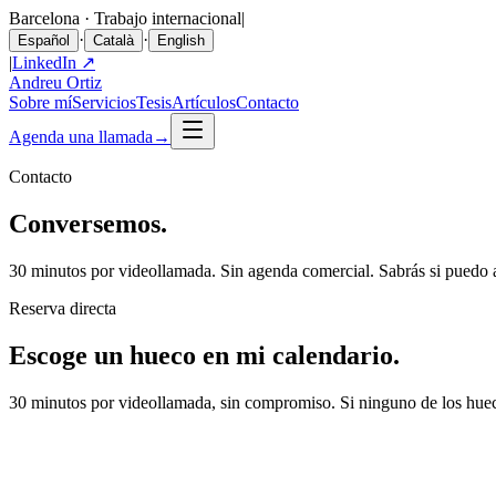
Barcelona · Trabajo internacional
|
·
·
Español
Català
English
|
LinkedIn ↗
Andreu Ortiz
Sobre mí
Servicios
Tesis
Artículos
Contacto
Agenda una llamada
→
Contacto
Conversemos.
30 minutos por videollamada. Sin agenda comercial. Sabrás si puedo ay
Reserva directa
Escoge un hueco en mi calendario.
30 minutos por videollamada, sin compromiso. Si ninguno de los hue