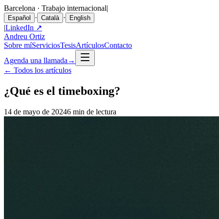
Barcelona · Trabajo internacional
|
·
·
Español
Català
English
|
LinkedIn ↗
Andreu Ortiz
Sobre mí
Servicios
Tesis
Artículos
Contacto
Agenda una llamada
→
←
Todos los artículos
¿Qué es el timeboxing?
14 de mayo de 2024
6 min de lectura