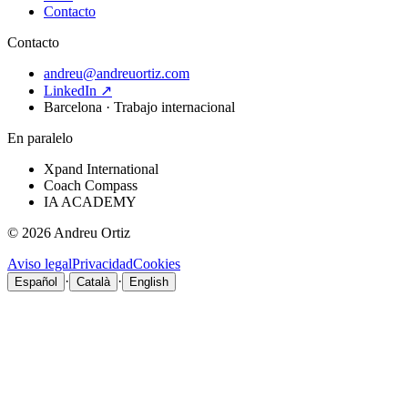
Contacto
Contacto
andreu@andreuortiz.com
LinkedIn ↗
Barcelona · Trabajo internacional
En paralelo
Xpand International
Coach Compass
IA ACADEMY
©
2026
Andreu Ortiz
Aviso legal
Privacidad
Cookies
·
·
Español
Català
English