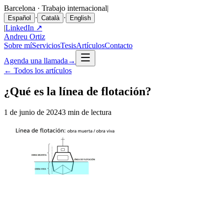
Barcelona · Trabajo internacional
|
·
·
Español
Català
English
|
LinkedIn ↗
Andreu Ortiz
Sobre mí
Servicios
Tesis
Artículos
Contacto
Agenda una llamada
→
←
Todos los artículos
¿Qué es la línea de flotación?
1 de junio de 2024
3 min de lectura