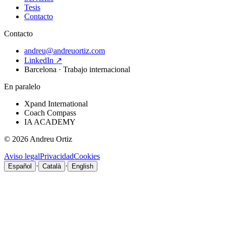
Tesis
Contacto
Contacto
andreu@andreuortiz.com
LinkedIn ↗
Barcelona · Trabajo internacional
En paralelo
Xpand International
Coach Compass
IA ACADEMY
©
2026
Andreu Ortiz
Aviso legal
Privacidad
Cookies
·
·
Español
Català
English