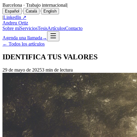
Barcelona · Trabajo internacional
|
·
·
Español
Català
English
|
LinkedIn ↗
Andreu Ortiz
Sobre mí
Servicios
Tesis
Artículos
Contacto
Agenda una llamada
→
←
Todos los artículos
IDENTIFICA TUS VALORES
29 de mayo de 2025
3 min de lectura