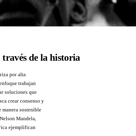
ravés de la historia
riza por alta
 enfoque trabajan
ar soluciones que
usca crear consenso y
e manera sostenible
s Nelson Mandela,
rica ejemplifican