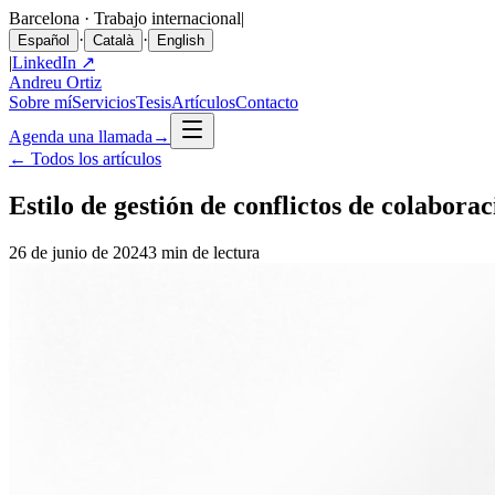
Barcelona · Trabajo internacional
|
·
·
Español
Català
English
|
LinkedIn ↗
Andreu Ortiz
Sobre mí
Servicios
Tesis
Artículos
Contacto
Agenda una llamada
→
←
Todos los artículos
Estilo de gestión de conflictos de colabor
26 de junio de 2024
3 min de lectura