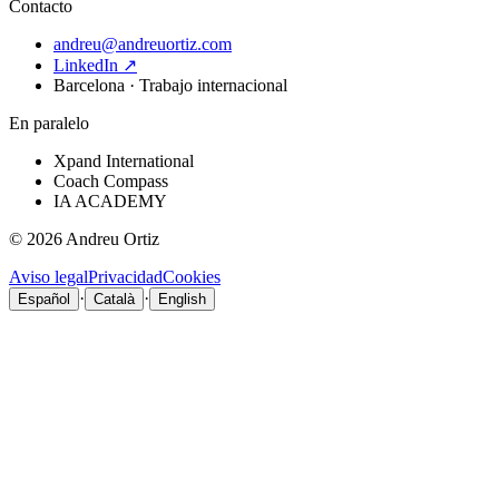
Contacto
andreu@andreuortiz.com
LinkedIn ↗
Barcelona · Trabajo internacional
En paralelo
Xpand International
Coach Compass
IA ACADEMY
©
2026
Andreu Ortiz
Aviso legal
Privacidad
Cookies
·
·
Español
Català
English