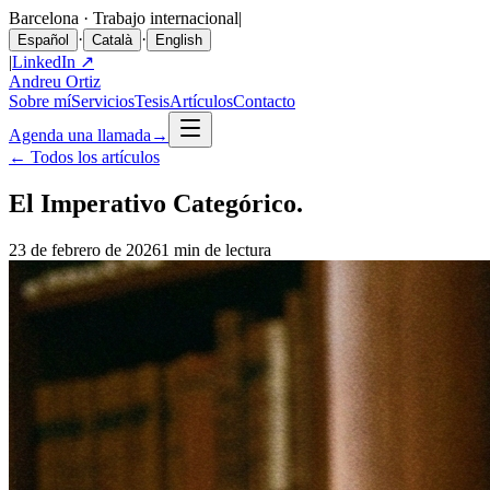
Barcelona · Trabajo internacional
|
·
·
Español
Català
English
|
LinkedIn ↗
Andreu Ortiz
Sobre mí
Servicios
Tesis
Artículos
Contacto
Agenda una llamada
→
←
Todos los artículos
El Imperativo Categórico.
23 de febrero de 2026
1 min de lectura